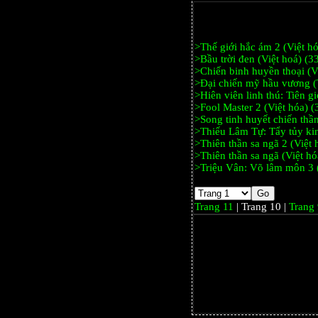
>Thế giới hắc ám 2 (Việt h
>Bầu trời đen (Việt hoá) (
>Chiến binh huyền thoại (V
>Đại chiến mỹ hầu vương (
>Hiên viên linh thú: Tiên g
>Fool Master 2 (Việt hóa) 
>Song tinh huyết chiến thầ
>Thiếu Lâm Tự: Tẩy tủy kin
>Thiên thần sa ngã 2 (Việt
>Thiên thần sa ngã (Việt h
>Triệu Vân: Võ lâm môn 3 
Trang 11
| Trang 10 |
Trang