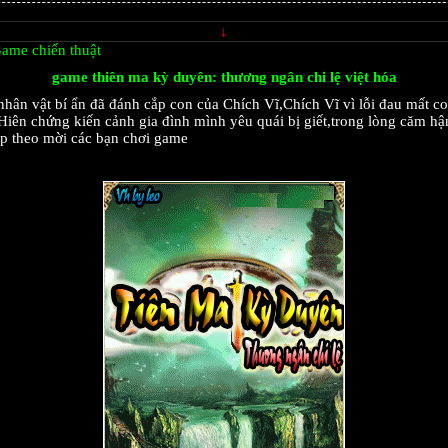
↓
ame chiến thuật
game thiên ma kỳ duyên: thương ngân chi lệ việt hóa
hân vật bí ẩn đã đánh cắp con của Chích Vĩ,Chích Vĩ vì lỗi đau mất c
Hiên chứng kiến cảnh gia đình mình yêu quái bị giết,trong lòng căm hậ
iếp theo mời các bạn chơi game