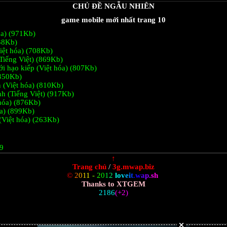
CHỦ ĐỀ NGẪU NHIÊN
game mobile mới nhất trang 10
óa) (971Kb)
338Kb)
iệt hóa) (708Kb)
Tiếng Việt) (869Kb)
iới hạo kiếp (Việt hóa) (807Kb)
(350Kb)
n (Việt hóa) (810Kb)
h (Tiếng Việt) (917Kb)
 hóa) (876Kb)
óa) (899Kb)
(Việt hóa) (263Kb)
 9
↑
Trang chủ
/
3g.mwap.biz
©
2
0
1
1
-
2
0
1
2
l
o
v
e
i
t
.
w
a
p
.
s
h
Thanks to XTGEM
2186
(+2)