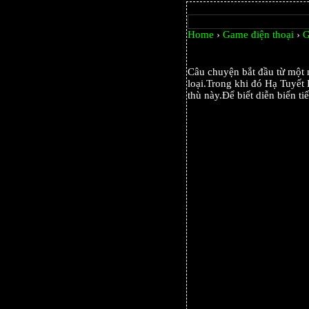
Home
›
Game điện thoại
›
G
Câu chuyện bắt đầu từ một n
loại.Trong khi đó Hạ Tuyết 
thù này.Để biết diễn biến t