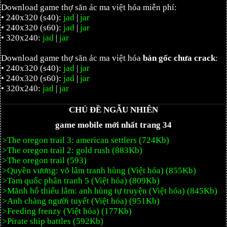
Download game thợ săn ác ma việt hóa miễn phí:
• 240x320 (s40):
jad
|
jar
• 240x320 (s60):
jad
|
jar
• 320x240:
jad
|
jar
Download game thợ săn ác ma việt hóa
bản gốc chưa crack
:
• 240x320 (s40):
jad
|
jar
• 240x320 (s60):
jad
|
jar
• 320x240:
jad
|
jar
CHỦ ĐỀ NGẪU NHIÊN
game mobile mới nhất trang 34
>The oregon trail 3: american settlers (724Kb)
>The oregon trail 2: gold rush (883Kb)
>The oregon trail (593)
>Quyền vương: võ lâm tranh hùng (Việt hóa) (855Kb)
>Tam quốc phân tranh 5 (Việt hóa) (809Kb)
>Mãnh hổ thiếu lâm: anh hùng tự truyện (Việt hóa) (845Kb)
>Anh chàng người tuyết (Việt hóa) (951Kb)
>Feeding frenzy (Việt hóa) (177Kb)
>Pirate ship battles (592Kb)