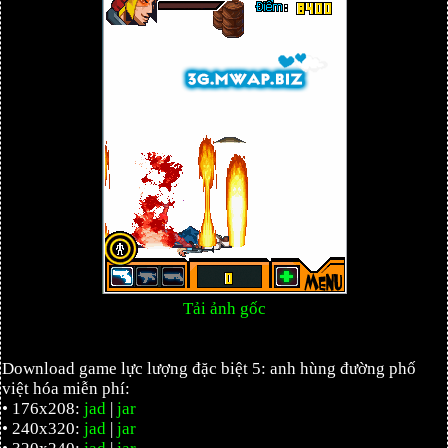
Tải ảnh gốc
Download game lực lượng đặc biệt 5: anh hùng đường phố
việt hóa miễn phí:
• 176x208:
jad
|
jar
• 240x320:
jad
|
jar