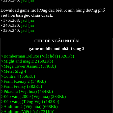
• 320x240:
jad
|
jar
Download game lực lượng đặc biệt 5: anh hùng đường phố
việt hóa
bản gốc chưa crack
:
• 176x208:
jad
|
jar
• 240x320:
jad
|
jar
• 320x240:
jad
|
jar
CHỦ ĐỀ NGẪU NHIÊN
game mobile mới nhất trang 2
>Bomberman Deluxe (Việt hóa) (326Kb)
>Might and magic 2 (602Kb)
>Mega Tower Assault (579Kb)
>Metal Slug 4
>Contra 4 (556Kb)
>Farm Fzenzy 2 (549Kb)
>Farm Frenzy (382Kb)
>Pikachu (Việt hóa) (434Kb)
>Đào vàng 2009 (Việt hóa) (283Kb)
>Đào vàng (Tiếng Việt) (142Kb)
>Audition 2 (Việt hóa) (668Kb)
>Audition (Việt hóa) (731Kb)