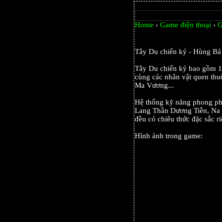
Home
›
Game điện thoại
›
G
Tây Du chiến kỷ - Hùng Bá 
Tây Du chiến kỷ bao gồm 16 
cùng các nhân vật quen th
Ma Vương...
Hệ thống kỹ năng phong phú
Lang Thần Dương Tiễn, Na T
đều có chiêu thức đặc sắc r
Hình ảnh trong game: