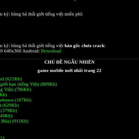
kỷ: hùng bá thất giới tiếng việt miễn phí:
kỷ: hùng bá thất giới tiếng việt
bản gốc chưa crack
:
0 640x360 Android:
Download
CHỦ ĐỀ NGẪU NHIÊN
game mobile mới nhất trang 22
ood (621Kb)
 giới hạn (tiếng Việt) (809Kb)
ng Việt) (786Kb)
6Kb)
arkness (107Kb)
) (629Kb)
 (379Kb)
349Kb)
 Hóa) (911Kb)
 21