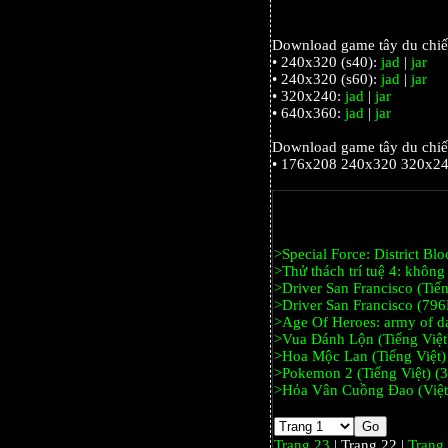
Download game tây du chiến 
• 240x320 (s40):
jad
|
jar
• 240x320 (s60):
jad
|
jar
• 320x240:
jad
|
jar
• 640x360:
jad
|
jar
Download game tây du chiến 
• 176x208 240x320 320x24
>Special Force: District Bl
>Thử thách trí tuệ 4: không
>Driver San Francisco (Tiế
>Driver San Francisco (79
>Age Of Heroes: army of d
>Vua Đánh Lộn (Tiếng Việt
>Hoa Mộc Lan (Tiếng Việt)
>Pokemon 2 (Tiếng Việt) (
>Hỏa Vân Cuồng Đao (Việt
Trang 23
| Trang 22 |
Trang