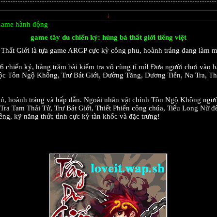
↓
ame hành động
game tây du chiến kỷ: hùng bá thất giới tiếng việt
Thất Giới là tựa game ARGP cực kỳ công phu, hoành tráng đang làm m
chiến kỷ, hàng trăm bài kiểm tra vô cùng tỉ mỉ! Đưa người chơi vào h
uộc Tôn Ngộ Không, Trư Bát Giới, Đường Tăng, Dương Tiễn, Na Tra, T
, hoành tráng và hấp dẫn. Ngoài nhân vật chính Tôn Ngộ Không người
ra Tam Thái Tử, Trư Bát Giới, Thiết Phiến công chúa, Tiểu Long Nữ đ
iêng, kỹ năng thức tỉnh cực kỳ tàn khốc và đặc trưng!