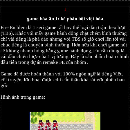
↓
game hỏa ấn 1: kẻ phản bội việt hóa
Fire Emblem là 1 seri game rất hay thể loại dàn trận theo lượt
(TBS). Khác với mấy game hành động chặt chém bình thường
chỉ vài tiếng là phá đảo nhưng với TBS số giờ chơi lên tới vài
chục tiếng là chuyện bình thường. Hơn nữa khi chơi game nút
sẽ không nhanh hỏng bằng game hành động, cái cần dùng là
cái đầu chiến lược của 1 vị tướng. Đây là sản phẩm hoàn chỉnh
đầu tiên trong dự án remake FE của nhóm .
Game đã được hoàn thành với 100% ngôn ngữ là tiếng Việt,
cốt truyện, lời thoại được edit cẩn thận khá sát với phiên bản
gốc
Hình ảnh trong game: