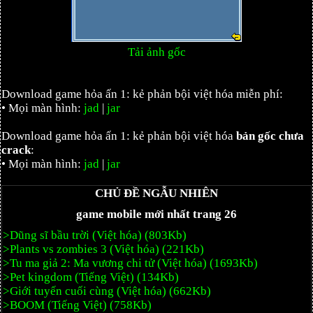
Tải ảnh gốc
Download game hỏa ấn 1: kẻ phản bội việt hóa miễn phí:
• Mọi màn hình:
jad
|
jar
Download game hỏa ấn 1: kẻ phản bội việt hóa
bản gốc chưa
crack
:
• Mọi màn hình:
jad
|
jar
CHỦ ĐỀ NGẪU NHIÊN
game mobile mới nhất trang 26
>Dũng sĩ bầu trời (Việt hóa) (803Kb)
>Plants vs zombies 3 (Việt hóa) (221Kb)
>Tu ma giả 2: Ma vương chi tử (Việt hóa) (1693Kb)
>Pet kingdom (Tiếng Việt) (134Kb)
>Giới tuyến cuối cùng (Việt hóa) (662Kb)
>BOOM (Tiếng Việt) (758Kb)