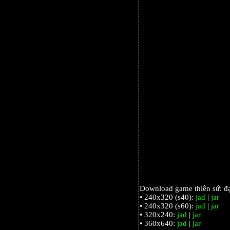
Download game thiên sứ: đạ
• 240x320 (s40):
jad
|
jar
• 240x320 (s60):
jad
|
jar
• 320x240:
jad
|
jar
• 360x640:
jad
|
jar