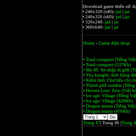
Download game thiên sứ: đạ
• 240x320 (s40):
jad
|
jar
• 240x320 (s60):
jad
|
jar
• 320x240:
jad
|
jar
• 360x640:
jad
|
jar
Home
›
Game điện thoại
• Total conquest (Tiếng Việ
• Total conquest (537Kb)
• Ma đồ: Sơ nhập dị giới (T
• Vua kungfu: Anh hùng đư
• Kiếm linh: Chư tiên chi c
• Thành phố zombie (Tiếng
• Heroes Lore: Zero (Việt 
• Ice age: Village (Tiếng Vi
• Ice age: Village (928Kb)
• Dragon mania (Tiếng Việt
• Dragon mania (476Kb)
Trang 47
| Trang 46 |
Trang 