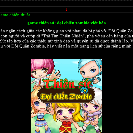
↓
ame chiến thuật
game thiên sứ: đại chiến zombie việt hóa
 ấn ngăn cách giữa các không gian với nhau đã bị phá vỡ. Đội Quân Z
a con người và cướp đi "Trái Tim Thiên Nhiên", phá vỡ sự cân bằng của t
ứ: tập hợp của các thiếu nữ xinh đẹp và quyến rũ đã được thành lập. V
u với Đội Quân Zombie, hãy viết nên một trang lịch sử của riêng mình