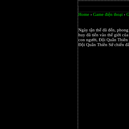
Home
›
Game điện thoại
›
G
Ngày tận thế đã đến, phong
huy đã tiến vào thế giới củ
con người, Đội Quân Thiên S
Đội Quân Thiên Sứ chiến đấ