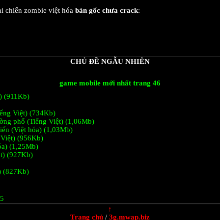
i chiến zombie việt hóa
bản gốc chưa crack
:
CHỦ ĐỀ NGẪU NHIÊN
game mobile mới nhất trang 46
t) (911Kb)
iếng Việt) (734Kb)
ờng phố (Tiếng Việt) (1,06Mb)
hiến (Việt hóa) (1,03Mb)
 Việt) (956Kb)
hóa) (1,25Mb)
ệt) (927Kb)
) (827Kb)
45
↑
Trang chủ
/
3g.mwap.biz