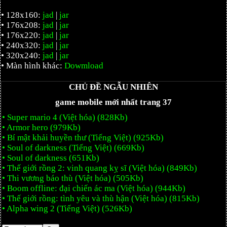
• 128x160:
jad
|
jar
• 176x208:
jad
|
jar
• 176x220:
jad
|
jar
• 240x320:
jad
|
jar
• 320x240:
jad
|
jar
• Màn hình khác:
Dowmload
CHỦ ĐỀ NGẪU NHIÊN
game mobile mới nhất trang 37
• Super mario 4 (Việt hóa) (828Kb)
• Armor hero (979Kb)
• Bí mật khải huyền thư (Tiếng Việt) (925Kb)
• Soul of darkness (Tiếng Việt) (669Kb)
• Soul of darkness (651Kb)
• Thế giới rồng 2: vinh quang kỵ sĩ (Việt hóa) (849Kb)
• Thi vương báo thù (Việt hóa) (505Kb)
• Boom offline: đại chiến ác ma (Việt hóa) (944Kb)
• Thế giới rồng: tình yêu và thù hận (Việt hóa) (815Kb)
• Alpha wing 2 (Tiếng Việt) (526Kb)