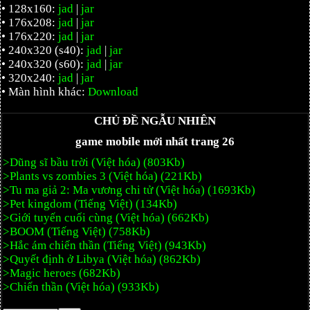
• 128x160:
jad
|
jar
• 176x208:
jad
|
jar
• 176x220:
jad
|
jar
• 240x320 (s40):
jad
|
jar
• 240x320 (s60):
jad
|
jar
• 320x240:
jad
|
jar
• Màn hình khác:
Download
CHỦ ĐỀ NGẪU NHIÊN
game mobile mới nhất trang 26
>Dũng sĩ bầu trời (Việt hóa) (803Kb)
>Plants vs zombies 3 (Việt hóa) (221Kb)
>Tu ma giả 2: Ma vương chi tử (Việt hóa) (1693Kb)
>Pet kingdom (Tiếng Việt) (134Kb)
>Giới tuyến cuối cùng (Việt hóa) (662Kb)
>BOOM (Tiếng Việt) (758Kb)
>Hắc ám chiến thần (Tiếng Việt) (943Kb)
>Quyết định ở Libya (Việt hóa) (862Kb)
>Magic heroes (682Kb)
>Chiến thần (Việt hóa) (933Kb)