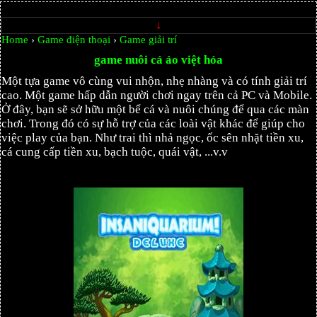
↓
Home
›
Game điện thoại
›
Game giải trí
game nuôi cá ảo việt hóa
Một tựa game vô cùng vui nhộn, nhẹ nhàng và có tính giải trí
cao. Một game hấp dẫn người chơi ngay trên cả PC và Mobile.
Ở đây, bạn sẽ sở hữu một bể cá và nuôi chúng để qua các màn
chơi. Trong đó có sự hỗ trợ của các loài vật khác để giúp cho
việc play của bạn. Như trai thì nhả ngọc, ốc sên nhặt tiền xu,
cá cung cấp tiền xu, bạch tuộc, quái vật, ...v.v