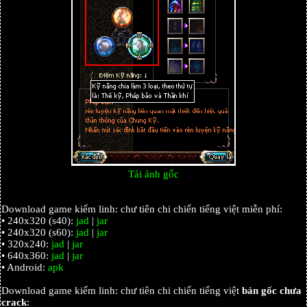
Tải ảnh gốc
Download game kiếm linh: chư tiên chi chiến tiếng việt miễn phí:
• 240x320 (s40):
jad
|
jar
• 240x320 (s60):
jad
|
jar
• 320x240:
jad
|
jar
• 640x360:
jad
|
jar
• Android:
apk
Download game kiếm linh: chư tiên chi chiến tiếng việt
bản gốc chưa
crack
: