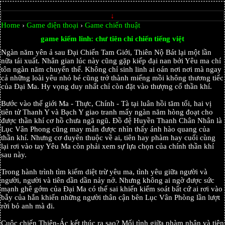
↓
Home
›
Game điện thoại
›
Game chiến thuật
game kiếm linh: chư tiên chi chiến tiếng việt
Ngàn năm yên ả sau Đại Chiến Tam Giới, Thiên Nộ Bát lại một lần
nữa tái xuất. Nhân gian lúc này cũng gặp kiếp đại nan bởi Yêu ma chí
tôn ngàn năm chuyển thế. Không chỉ sinh linh ai oán nơi nơi mà ngay
cả những loài yêu nhỏ bé cũng trở thành miếng mồi không thương tiếc
của Đại Ma. Hy vọng duy nhất chỉ còn đặt vào thượng cổ thần khí.
Bước vào thế giới Ma - Thực, Chính - Tà tại luân hồi tăm tối, hai vị
tiên tử Thanh Y và Bạch Y giao tranh mấy ngàn năm hòng đoạt cho
được thần khí cơ hồ chưa ngã ngũ. Đồ đệ Huyền Thanh Chân Nhân là
Lục Vân Phong cũng may mắn được nhìn thấy ánh hào quang của
thần khí. Nhưng cơ duyên thuộc về ai, tiên hay phàm hay cuối cùng
lại rơi vào tay Yêu Ma còn phải xem sự lựa chọn của chính thần khí
sau này.
Trong hành trình tìm kiếm diệt trừ yêu ma, tình yêu giữa người và
người, người và tiên dần dần nảy nở. Nhưng không ai ngờ được sức
mạnh ghê gớm của Đại Ma có thể sai khiến kiểm soát bất cứ ai rơi vào
bẫy của hắn khiến những người thân cận bên Lục Vân Phòng lần lượt
rời bỏ anh mà đi.
Cuộc chiến Thiện-Ác kết thúc ra sao? Mối tình giữa phàm nhân và tiên