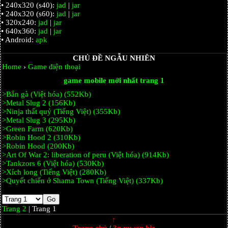
• 240x320 (s40):
jad
|
jar
• 240x320 (s60):
jad
|
jar
• 320x240:
jad
|
jar
• 640x360:
jad
|
jar
• Android:
apk
CHỦ ĐỀ NGẪU NHIÊN
Home
›
Game điện thoại
game mobile mới nhất trang 1
>Bắn gà (Việt hóa) (552Kb)
>Metal Slug 2 (156Kb)
>Ninja thất quỷ (Tiếng Việt) (355Kb)
>Metal Slug 3 (295Kb)
>Green Farm (620Kb)
>Robin Hood 2 (310Kb)
>Robin Hood (200Kb)
>Art Of War 2: liberation of peru (Việt hóa) (914Kb)
>Tankzors 6 (Việt hóa) (530Kb)
>Xích long (Tiếng Việt) (280Kb)
>Quyết chiến ở Shama Town (Tiếng Việt) (337Kb)
Trang 2
| Trang 1
↑