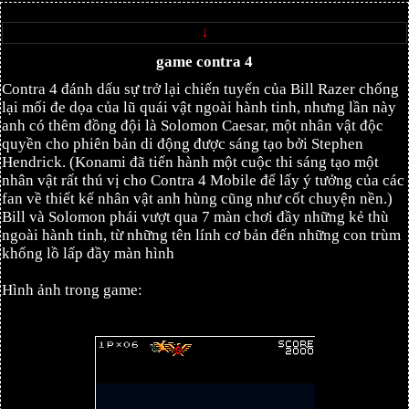
↓
game contra 4
Contra 4 đánh dấu sự trở lại chiến tuyến của Bill Razer chống
lại mối đe dọa của lũ quái vật ngoài hành tinh, nhưng lần này
anh có thêm đồng đội là Solomon Caesar, một nhân vật độc
quyền cho phiên bản di động được sáng tạo bởi Stephen
Hendrick. (Konami đã tiến hành một cuộc thi sáng tạo một
nhân vật rất thú vị cho Contra 4 Mobile để lấy ý tưởng của các
fan về thiết kế nhân vật anh hùng cũng như cốt chuyện nền.)
Bill và Solomon phái vượt qua 7 màn chơi đầy những kẻ thù
ngoài hành tinh, từ những tên lính cơ bản đến những con trùm
khổng lồ lấp đầy màn hình
Hình ảnh trong game: