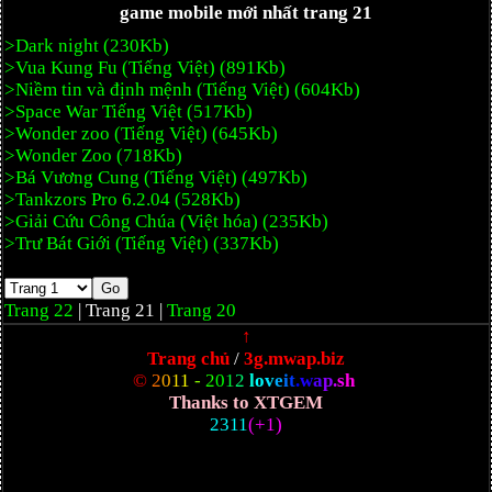
game mobile mới nhất trang 21
>Dark night (230Kb)
>Vua Kung Fu (Tiếng Việt) (891Kb)
>Niềm tin và định mệnh (Tiếng Việt) (604Kb)
>Space War Tiếng Việt (517Kb)
>Wonder zoo (Tiếng Việt) (645Kb)
>Wonder Zoo (718Kb)
>Bá Vương Cung (Tiếng Việt) (497Kb)
>Tankzors Pro 6.2.04 (528Kb)
>Giải Cứu Công Chúa (Việt hóa) (235Kb)
>Trư Bát Giới (Tiếng Việt) (337Kb)
Trang 22
| Trang 21 |
Trang 20
↑
Trang chủ
/
3g.mwap.biz
©
2
0
1
1
-
2
0
1
2
l
o
v
e
i
t
.
w
a
p
.
s
h
Thanks to XTGEM
2311
(+1)