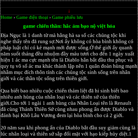
↓
Home
›
Game điện thoại
›
Game phiêu lưu
game chiến thần: hắc ám bạo nộ việt hóa
Địa Ngục là 1 danh từ mà hằng hà sa số các chủng tộc khi
nghe thấy tên đã rung sợ.Nơi ấy không có hòa bình không có
pháp luật chỉ có kẻ mạnh mới được sống.Ở thế giới ấy quanh
năm suốt tháng đều nhuộm đầy máu tươi cho đến 1 ngày xuất
hiện 1 ác ma cực mạnh tên là Diablo hắn bắt đầu thu phục và
quy tụ vô số ác ma khác thành lập nên 1 quân đoàn hùng mạnh
nhằm mục đích thôn tính các chủng tộc sinh sống trên nhân
giới và các thần tộc sống trên thiên giới.
Qua biết bao nhiêu cuộc chiến thảm liệt đã hi sinh biết bao
nhiêu anh hùng của nhân loại và các thiên sứ của thiên
giới.Cho tới 1 ngài 1 anh hùng của Nhân Loại tên là Renault
đã cùng Thánh Thiên Sứ cùng nhau phong ấn được Diablo và
đánh bại Khô Lâu Vương đem lại hòa bình cho cả 2 giới.
20 năm sau khi phong ấn của Diablo bắt đầu suy giảm cùng là
lúc nhân loại và thiên sứ sắp đối mặt với hạo kiếp hủy diệt.1