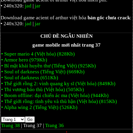
• 240x320:
jad
|
jar
Download game acient of arthur việt hóa
bản gốc chưa crack
:
• 240x320:
jad
|
jar
CHỦ ĐỀ NGẪU NHIÊN
game mobile mới nhất trang 37
• Super mario 4 (Việt hóa) (828Kb)
• Armor hero (979Kb)
• Bí mật khải huyền thư (Tiếng Việt) (925Kb)
• Soul of darkness (Tiếng Việt) (669Kb)
• Soul of darkness (651Kb)
• Thế giới rồng 2: vinh quang kỵ sĩ (Việt hóa) (849Kb)
• Thi vương báo thù (Việt hóa) (505Kb)
• Boom offline: đại chiến ác ma (Việt hóa) (944Kb)
• Thế giới rồng: tình yêu và thù hận (Việt hóa) (815Kb)
• Alpha wing 2 (Tiếng Việt) (526Kb)
Trang 38
| Trang 37 |
Trang 36
↑