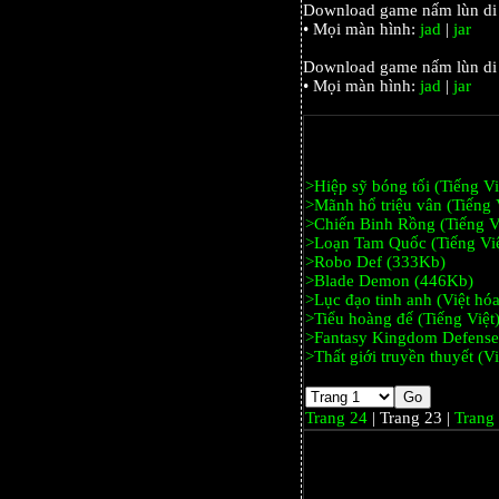
Download game nấm lùn di đ
• Mọi màn hình:
jad
|
jar
Download game nấm lùn di 
• Mọi màn hình:
jad
|
jar
>Hiệp sỹ bóng tối (Tiếng V
>Mãnh hổ triệu vân (Tiếng 
>Chiến Binh Rồng (Tiếng V
>Loạn Tam Quốc (Tiếng Việ
>Robo Def (333Kb)
>Blade Demon (446Kb)
>Lục đạo tinh anh (Việt hó
>Tiểu hoàng đế (Tiếng Việt
>Fantasy Kingdom Defense
>Thất giới truyền thuyết (V
Trang 24
| Trang 23 |
Trang