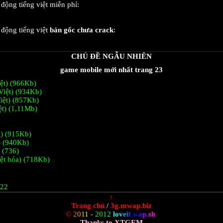
ộng tiếng việt miễn phí:
động tiếng việt
bản gốc chưa crack
:
CHỦ ĐỀ NGẪU NHIÊN
game mobile mới nhất trang 23
iệt) (966Kb)
Việt) (934Kb)
iệt) (857Kb)
t) (1,11Mb)
a) (915Kb)
) (940Kb)
 (736)
iệt hóa) (718Kb)
 22
↑
Trang chủ
/
3g.mwap.biz
©
2
0
1
1
-
2
0
1
2
l
o
v
e
i
t
.
w
a
p
.
s
h
Thanks to XTGEM