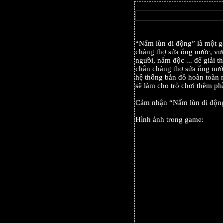
“Nấm lùn di động” là một g
chàng thợ sửa ống nước, vượ
người, nấm độc ... để giải 
chắn chàng thợ sửa ống nước
hệ thống bản đồ hoàn toàn 
sẽ làm cho trò chơi thêm ph
Cảm nhận “Nấm lùn di động”
Hình ảnh trong game: