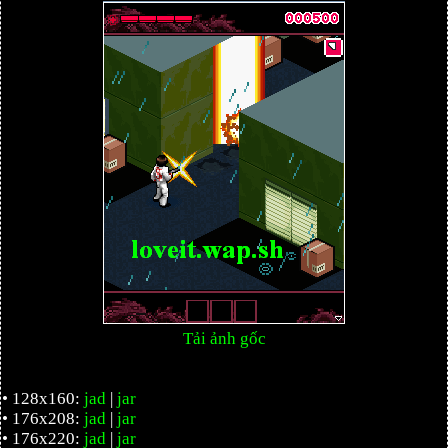
Tải ảnh gốc
• 128x160:
jad
|
jar
• 176x208:
jad
|
jar
• 176x220:
jad
|
jar