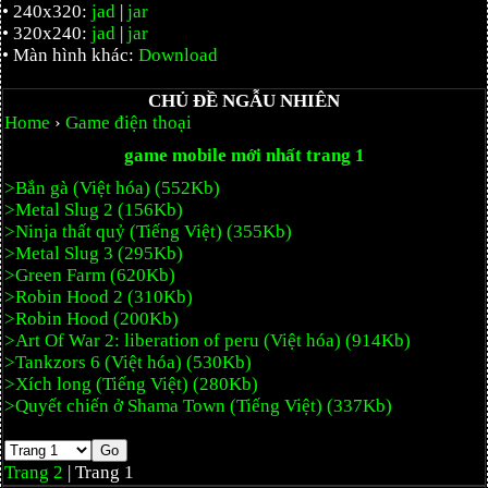
• 240x320:
jad
|
jar
• 320x240:
jad
|
jar
• Màn hình khác:
Download
CHỦ ĐỀ NGẪU NHIÊN
Home
›
Game điện thoại
game mobile mới nhất trang 1
>Bắn gà (Việt hóa) (552Kb)
>Metal Slug 2 (156Kb)
>Ninja thất quỷ (Tiếng Việt) (355Kb)
>Metal Slug 3 (295Kb)
>Green Farm (620Kb)
>Robin Hood 2 (310Kb)
>Robin Hood (200Kb)
>Art Of War 2: liberation of peru (Việt hóa) (914Kb)
>Tankzors 6 (Việt hóa) (530Kb)
>Xích long (Tiếng Việt) (280Kb)
>Quyết chiến ở Shama Town (Tiếng Việt) (337Kb)
Trang 2
| Trang 1