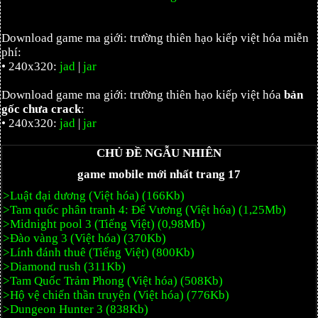
Download game ma giới: trường thiên hạo kiếp việt hóa miễn
phí:
• 240x320:
jad
|
jar
Download game ma giới: trường thiên hạo kiếp việt hóa
bản
gốc chưa crack
:
• 240x320:
jad
|
jar
CHỦ ĐỀ NGẪU NHIÊN
game mobile mới nhất trang 17
>Luật đại dương (Việt hóa) (166Kb)
>Tam quốc phân tranh 4: Đế Vương (Việt hóa) (1,25Mb)
>Midnight pool 3 (Tiếng Việt) (0,98Mb)
>Đào vàng 3 (Việt hóa) (370Kb)
>Lính đánh thuê (Tiếng Việt) (800Kb)
>Diamond rush (311Kb)
>Tam Quốc Trảm Phong (Việt hóa) (508Kb)
>Hộ vệ chiến thần truyện (Việt hóa) (776Kb)
>Dungeon Hunter 3 (838Kb)