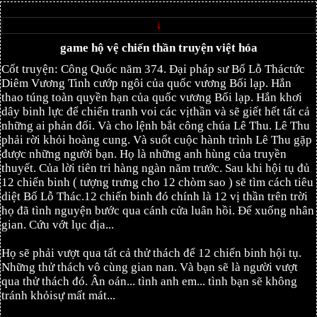
↓
game hộ vệ chiến thần truyện việt hóa
Cốt truyện: Công Quốc năm 374. Đại pháp sư Bố Lỗ Tháctức
Diêm Vương Tinh cướp ngôi của quốc vương Bối lạp. Hắn
thao túng toàn quyền hạn của quốc vương Bối lạp. Hắn khơi
dây binh lực để chiến tranh voi các vịthần và sẽ giết hết tất cả
những ai phản đối. Và cho lệnh bắt công chúa Lê Thu. Lê Thu
phải rời khỏi hoàng cung. Và suốt cuộc hành trình Lê Thu gặp
được những người bạn. Họ là những anh hùng của truyền
thuyết. Của lời tiên tri hàng ngàn năm trước. Sau khi hội tụ đủ
12 chiến binh ( tượng trưng cho 12 chòm sao ) sẽ tìm cách tiêu
diệt Bố Lỗ Thác.12 chiến binh đó chính là 12 vị thần trên trời
họ đã tình nguyện bước qua cánh cửa luân hồi. Để xuống nhân
gian. Cứu vớt lục địa...
Họ sẽ phải vượt qua tất cả thử thách để 12 chiến binh hội tụ.
Những thử thách vô cùng gian nan. Và bạn sẽ là người vượt
qua thử thách đó. Ân oán... tình anh em... tình bạn sẽ không
tránh khỏisự mất mát...