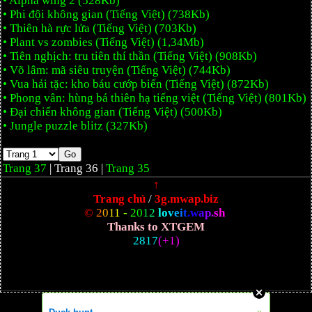
• Alpha wing 2 (528Kb)
• Phi đội không gian (Tiếng Việt) (738Kb)
• Thiên hà rực lửa (Tiếng Việt) (703Kb)
• Plant vs zombies (Tiếng Việt) (1,34Mb)
• Tiên nghịch: tru tiên thí thần (Tiếng Việt) (908Kb)
• Võ lâm: mã siêu truyện (Tiếng Việt) (744Kb)
• Vua hải tặc: kho báu cướp biển (Tiếng Việt) (872Kb)
• Phong vân: hùng bá thiên hạ tiếng việt (Tiếng Việt) (801Kb)
• Đại chiến không gian (Tiếng Việt) (500Kb)
• Jungle puzzle blitz (327Kb)
Trang 37
| Trang 36 |
Trang 35
↑
Trang chủ
/
3g.mwap.biz
©
2
0
1
1
-
2
0
1
2
l
o
v
e
i
t
.
w
a
p
.
s
h
Thanks to XTGEM
2817
(+1)
»