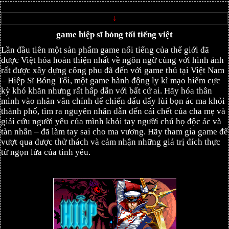
↓
game hiệp sĩ bóng tối tiếng việt
Lần đầu tiên một sản phẩm game nổi tiếng của thế giới đã
được Việt hóa hoàn thiện nhất về ngôn ngữ cùng với hình ảnh
rất được xây dựng công phu đã đến với game thủ tại Việt Nam
– Hiệp Sĩ Bóng Tối, một game hành động ly kì mạo hiểm cực
kỳ khó khăn nhưng rất hấp dẫn với bất cứ ai. Hãy hóa thân
mình vào nhân vân chính để chiến đấu đẩy lùi bọn ác ma khỏi
thành phố, tìm ra nguyên nhân dẫn đến cái chết của cha mẹ và
giải cứu người yêu của mình khỏi tay người chú họ độc ác và
tàn nhẫn – đã làm tay sai cho ma vương. Hãy tham gia game để
vượt qua được thử thách và cảm nhận những giá trị đích thực
từ ngọn lửa của tình yêu.