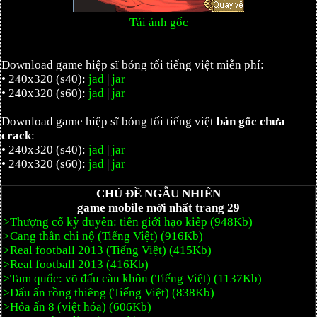
Tải ảnh gốc
Download game hiệp sĩ bóng tối tiếng việt miễn phí:
• 240x320 (s40):
jad
|
jar
• 240x320 (s60):
jad
|
jar
Download game hiệp sĩ bóng tối tiếng việt
bản gốc chưa
crack
:
• 240x320 (s40):
jad
|
jar
• 240x320 (s60):
jad
|
jar
CHỦ ĐỀ NGẪU NHIÊN
game mobile mới nhất trang 29
>Thượng cổ kỳ duyên: tiên giới hạo kiếp (948Kb)
>Cang thần chi nộ (Tiếng Việt) (916Kb)
>Real football 2013 (Tiếng Việt) (415Kb)
>Real football 2013 (416Kb)
>Tam quốc: võ đấu càn khôn (Tiếng Việt) (1137Kb)
>Dấu ấn rồng thiêng (Tiếng Việt) (838Kb)
>Hỏa ấn 8 (việt hóa) (606Kb)